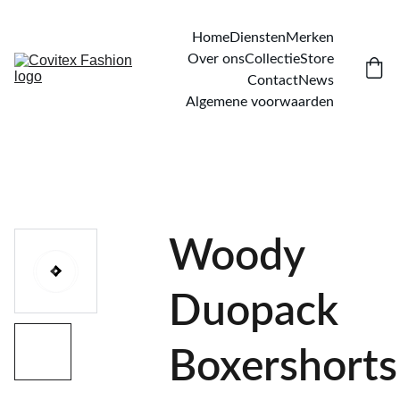
Home
Diensten
Merken
Over ons
Collectie
Store
Contact
News
Algemene voorwaarden
Woody
Duopack
Boxershorts