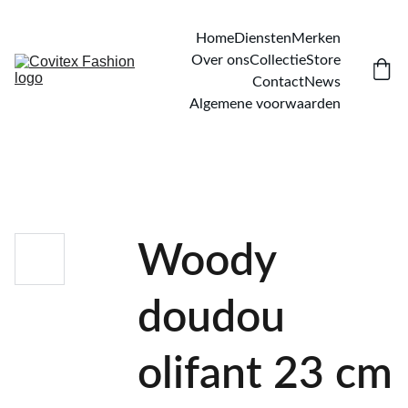
Home
Diensten
Merken
Over ons
Collectie
Store
Contact
News
Algemene voorwaarden
Woody
doudou
olifant 23 cm