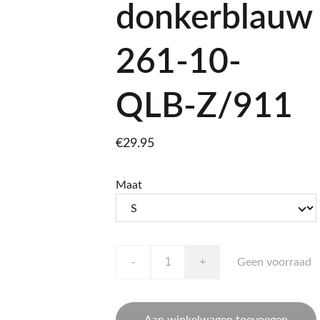
donkerblauw
261-10-
QLB-Z/911
€29.95
Maat
-
+
Geen voorraad