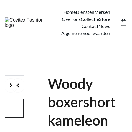
Home
Diensten
Merken
Over ons
Collectie
Store
Contact
News
Algemene voorwaarden
Woody
boxershort
kameleon