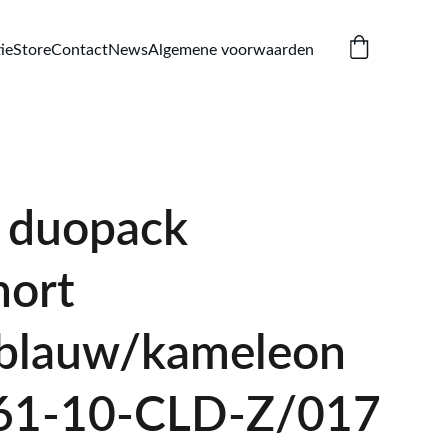
ie
Store
Contact
News
Algemene voorwaarden
 duopack
hort
blauw/kameleon
261-10-CLD-Z/017