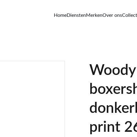
Home
Diensten
Merken
Over ons
Collect
Woody
boxers
donker
print 