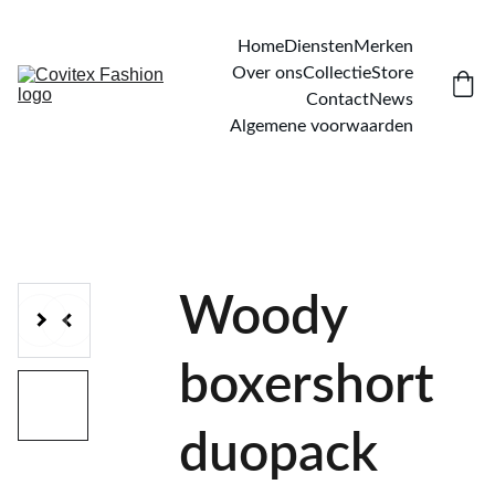
Home
Diensten
Merken
Over ons
Collectie
Store
Contact
News
Algemene voorwaarden
Woody
boxershort
duopack