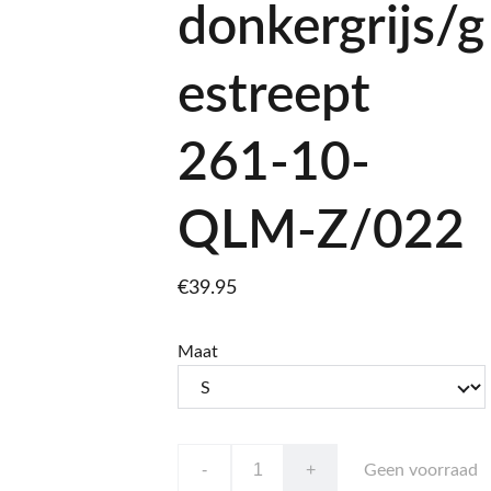
donkergrijs/g
estreept
261-10-
QLM-Z/022
€39.95
Maat
-
+
Geen voorraad