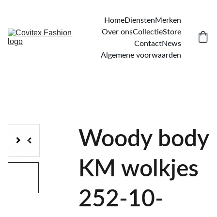
Home
Diensten
Merken
Over ons
Collectie
Store
Contact
News
Algemene voorwaarden
Woody body
KM wolkjes
252-10-