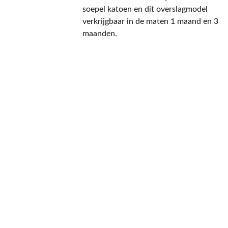
soepel katoen en dit overslagmodel
verkrijgbaar in de maten 1 maand en 3
maanden.
CONTACT
NIEUWSBRIEF
Mis geen enkele 
promotie.