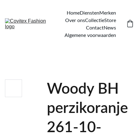
Home
Diensten
Merken
Over ons
Collectie
Store
Contact
News
Algemene voorwaarden
Woody BH
perzikoranje
261-10-