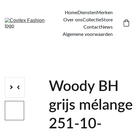
Home
Diensten
Merken
Over ons
Collectie
Store
Contact
News
Algemene voorwaarden
Woody BH
grijs mélange
251-10-