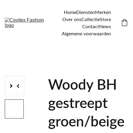
Home
Diensten
Merken
Over ons
Collectie
Store
Contact
News
Algemene voorwaarden
Woody BH
gestreept
groen/beige