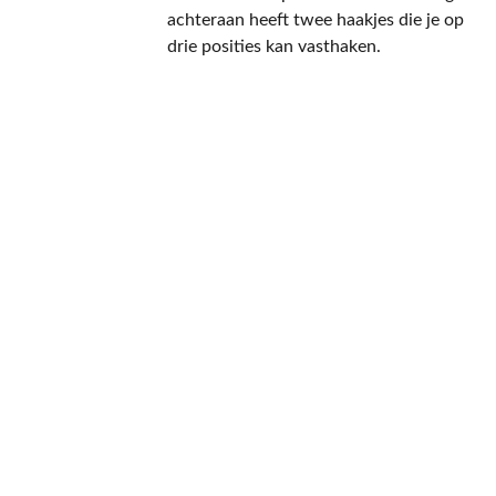
achteraan heeft twee haakjes die je op
drie posities kan vasthaken.
CONTACT
NIEUWSBRIEF
Mis geen enkele 
promotie.