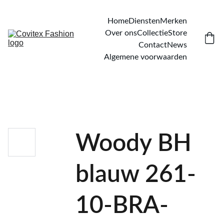
Home
Diensten
Merken
Over ons
Collectie
Store
Contact
News
Algemene voorwaarden
Woody BH
blauw 261-
10-BRA-