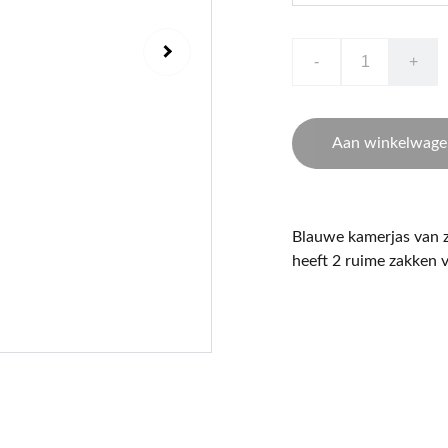
-
+
Aan winkelwage
Blauwe kamerjas van z
heeft 2 ruime zakken v