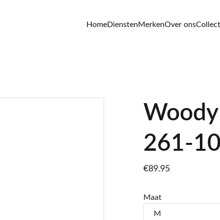
Home
Diensten
Merken
Over ons
Collect
Woody 
261-1
€89.95
Maat