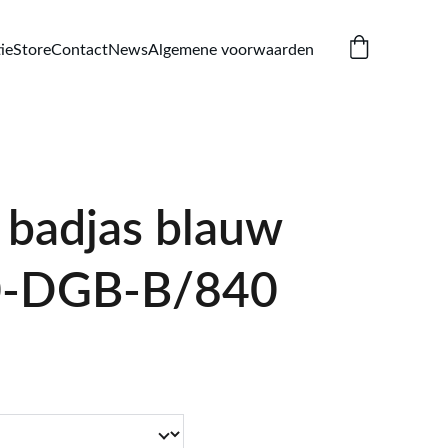
ie
Store
Contact
News
Algemene voorwaarden
badjas blauw
0-DGB-B/840