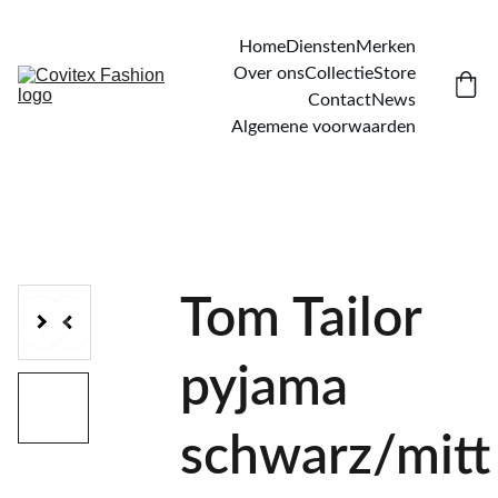
Home
Diensten
Merken
Over ons
Collectie
Store
Contact
News
Algemene voorwaarden
Tom Tailor
pyjama
schwarz/mitt