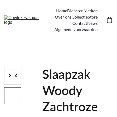
Home
Diensten
Merken
Over ons
Collectie
Store
Contact
News
Algemene voorwaarden
Slaapzak
Woody
Zachtroze