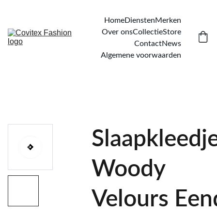
Home
Diensten
Merken
Over ons
Collectie
Store
Contact
News
Algemene voorwaarden
Slaapkleedj
Woody
Velours Een