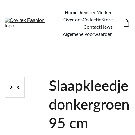
Home
Diensten
Merken
Over ons
Collectie
Store
Contact
News
Algemene voorwaarden
Slaapkleedje
donkergroen
95 cm