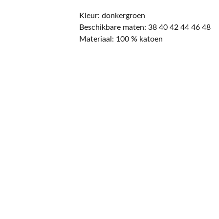
Kleur: donkergroen
Beschikbare maten: 38 40 42 44 46 48
Materiaal: 100 % katoen
CONTACT
NIEUWSBRIEF
Mis geen enkele 
promotie.