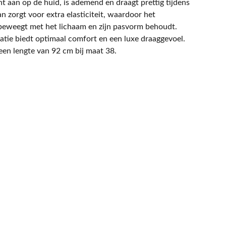
ht aan op de huid, is ademend en draagt prettig tijdens
 zorgt voor extra elasticiteit, waardoor het
weegt met het lichaam en zijn pasvorm behoudt.
tie biedt optimaal comfort en een luxe draaggevoel.
en lengte van 92 cm bij maat 38.
NIEUWSBRIEF
Mis geen enkele promotie.