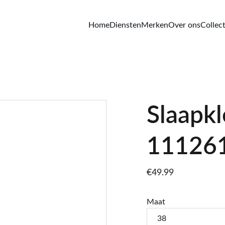
Home
Diensten
Merken
Over ons
Collect
Slaapkl
11126
€49.99
Maat