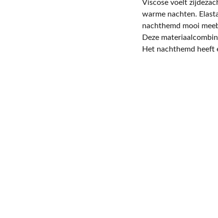
Viscose voelt zijdezac
warme nachten. Elastan
nachthemd mooi meebe
Deze materiaalcombina
Het nachthemd heeft e
T