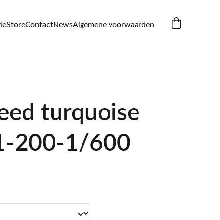
ie
Store
Contact
News
Algemene voorwaarden
eed turquoise
1-200-1/600