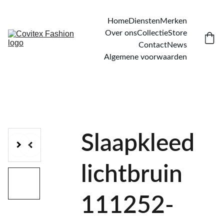
Home
Diensten
Merken
Over ons
Collectie
Store
Contact
News
Algemene voorwaarden
Slaapkleed
lichtbruin
111252-