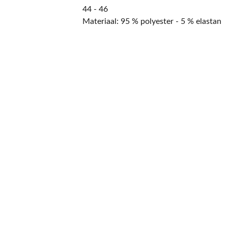
44 - 46
Materiaal: 95 % polyester - 5 % elastan
CONTACT
NIEUWSBRIEF
Mis geen enkele 
promotie.