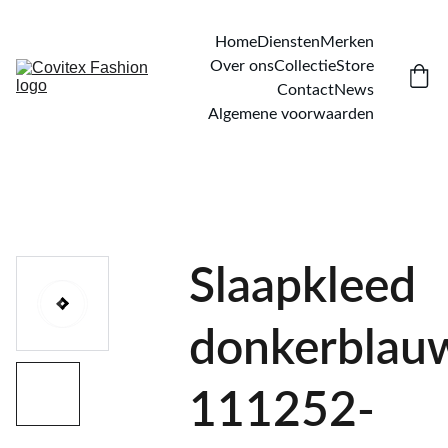
Home
Diensten
Merken
Over ons
Collectie
Store
Contact
News
Algemene voorwaarden
Slaapkleed
donkerblau
111252-