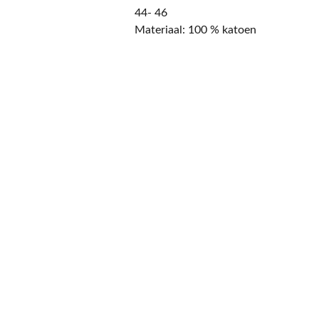
44- 46
Materiaal: 100 % katoen
CONTACT
NIEUWSBRIEF
Mis geen enkele 
promotie.