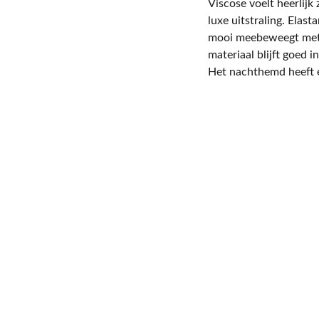
Viscose voelt heerlijk
luxe uitstraling. Elas
mooi meebeweegt met 
materiaal blijft goed 
Het nachthemd heeft e
T