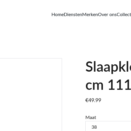
Home
Diensten
Merken
Over ons
Collect
Slaapkl
cm 11
€49.99
Maat