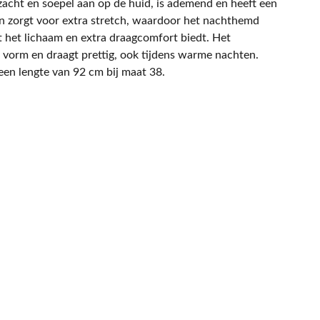
 zacht en soepel aan op de huid, is ademend en heeft een
tan zorgt voor extra stretch, waardoor het nachthemd
het lichaam en extra draagcomfort biedt. Het
in vorm en draagt prettig, ook tijdens warme nachten.
en lengte van 92 cm bij maat 38.
NIEUWSBRIEF
Mis geen enkele promotie.