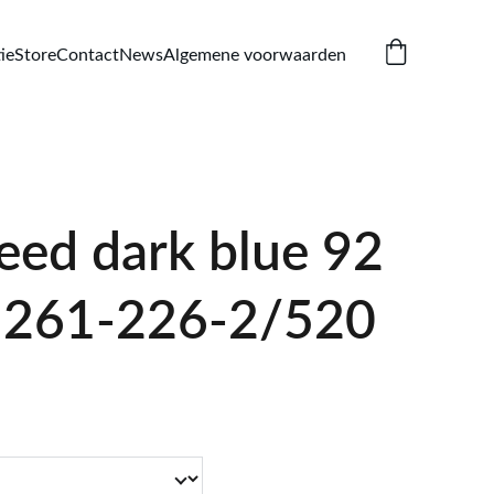
ie
Store
Contact
News
Algemene voorwaarden
eed dark blue 92
1261-226-2/520