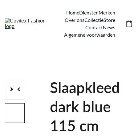
Home
Diensten
Merken
Over ons
Collectie
Store
Contact
News
Algemene voorwaarden
Slaapkleed
dark blue
115 cm