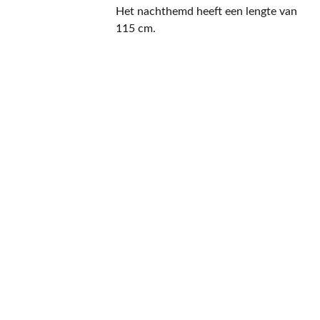
Het nachthemd heeft een lengte van
115 cm.
CONTACT
NIEUWSBRIEF
Mis geen enkele 
promotie.