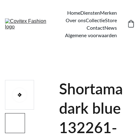
Home
Diensten
Merken
Over ons
Collectie
Store
Contact
News
Algemene voorwaarden
Shortama
dark blue
132261-