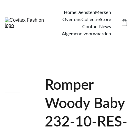
Home
Diensten
Merken
Over ons
Collectie
Store
Contact
News
Algemene voorwaarden
Romper
Woody Baby
232-10-RES-