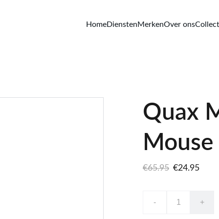
Home
Diensten
Merken
Over ons
Collect
Quax M
Mouse
€65.95
€24.95
-
+