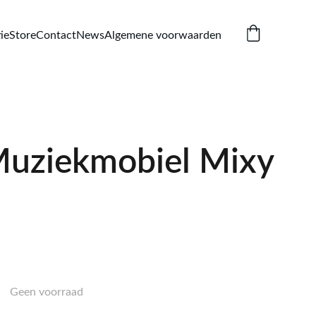
ie
Store
Contact
News
Algemene voorwaarden
uziekmobiel Mixy
Geen voorraad