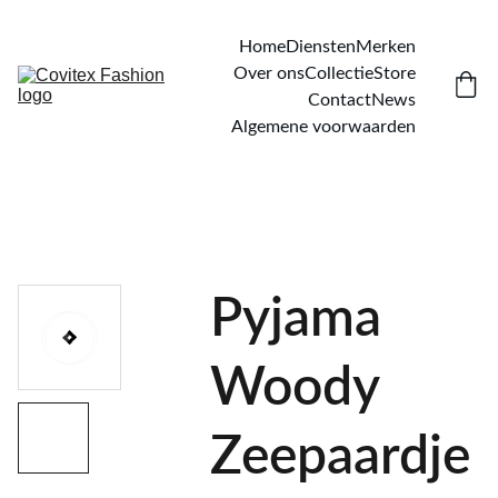
Home
Diensten
Merken
Over ons
Collectie
Store
Contact
News
Algemene voorwaarden
Pyjama
Woody
Zeepaardje