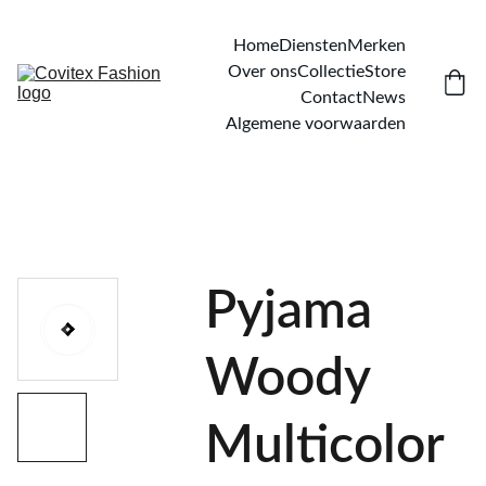
Home
Diensten
Merken
Over ons
Collectie
Store
Contact
News
Algemene voorwaarden
Pyjama
Woody
Multicolor