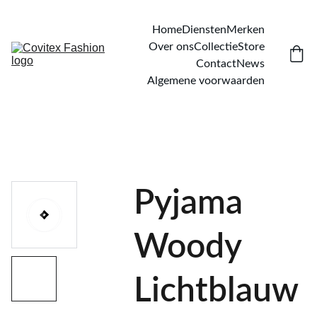
Home
Diensten
Merken
Over ons
Collectie
Store
Contact
News
Algemene voorwaarden
Pyjama
Woody
Lichtblauw