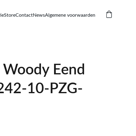
ie
Store
Contact
News
Algemene voorwaarden
 Woody Eend
242-10-PZG-