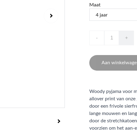
Maat
-
+
Aan winkelwage
Woody pyjama voor mei
allover print van onz
door een frivole sierf
lange mouwen en lang
door de stretchkatoen.
voorzien om het aan-e