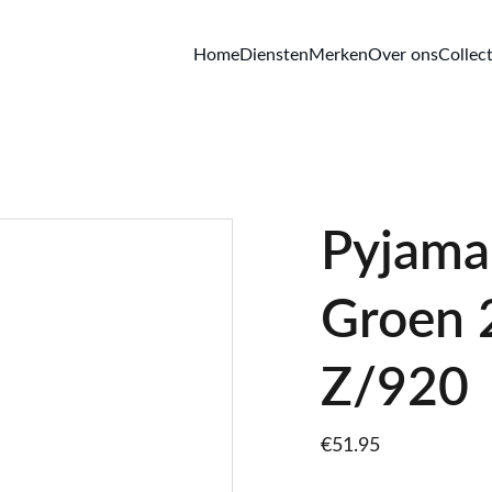
Home
Diensten
Merken
Over ons
Collect
Pyjama
Groen 
Z/920
€51.95