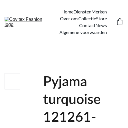
Home
Diensten
Merken
Over ons
Collectie
Store
Contact
News
Algemene voorwaarden
Pyjama
turquoise
121261-