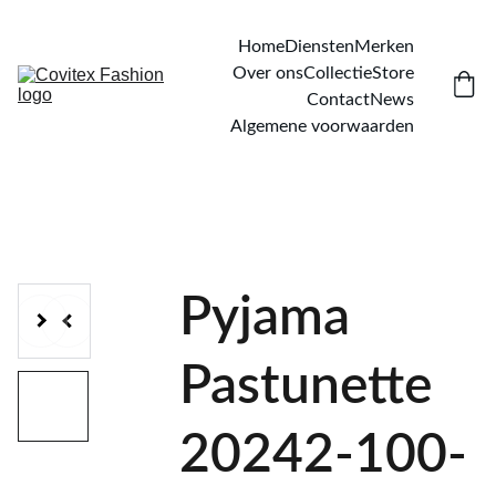
Home
Diensten
Merken
Over ons
Collectie
Store
Contact
News
Algemene voorwaarden
Pyjama
Pastunette
20242-100-