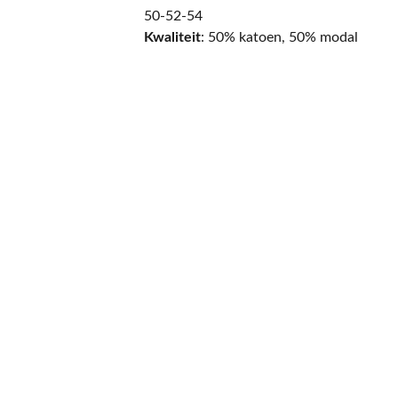
50-52-54
Kwaliteit
: 50% katoen, 50% modal
CONTACT
NIEUWSBRIEF
Mis geen enkele 
promotie.