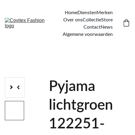
Home
Diensten
Merken
Over ons
Collectie
Store
Contact
News
Algemene voorwaarden
Pyjama
lichtgroen
122251-