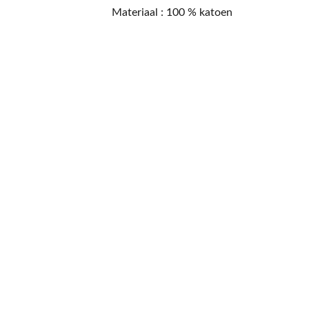
Materiaal : 100 % katoen
CONTACT
NIEUWSBRIEF
Mis geen enkele 
promotie.