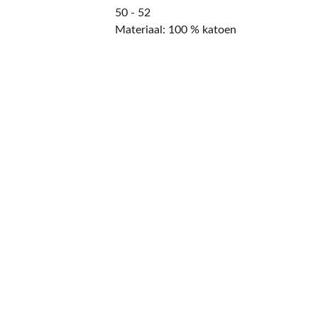
50 - 52
Materiaal: 100 % katoen
CONTACT
NIEUWSBRIEF
Mis geen enkele 
promotie.