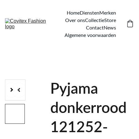
Home
Diensten
Merken
Over ons
Collectie
Store
Contact
News
Algemene voorwaarden
Pyjama
donkerrood
121252-