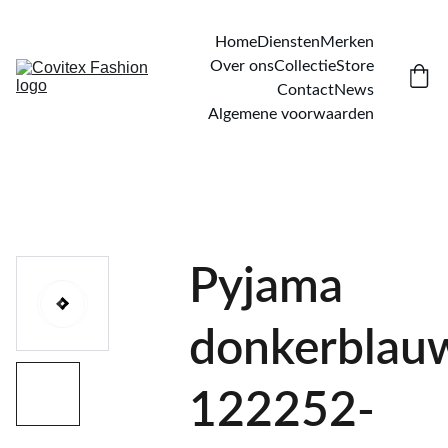
Home
Diensten
Merken
Over ons
Collectie
Store
Contact
News
Algemene voorwaarden
Pyjama
donkerblau
122252-