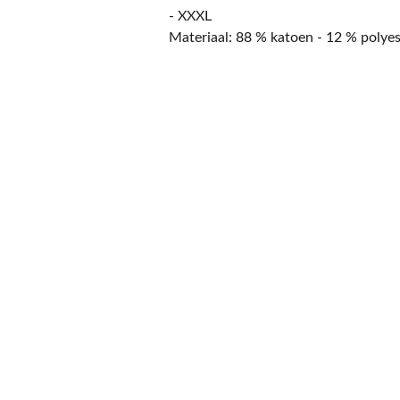
- XXXL
Materiaal: 88 % katoen - 12 % polyes
CONTACT
NIEUWSBRIEF
Mis geen enkele 
promotie.