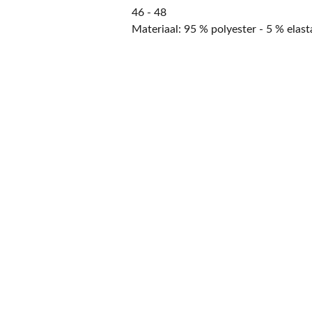
46 - 48
Materiaal: 95 % polyester - 5 % elas
CONTACT
NIEUWSBRIEF
Mis geen enkele 
promotie.