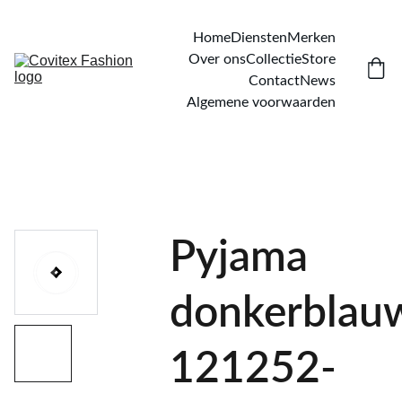
Home
Diensten
Merken
Over ons
Collectie
Store
Contact
News
Algemene voorwaarden
Pyjama
donkerblau
121252-