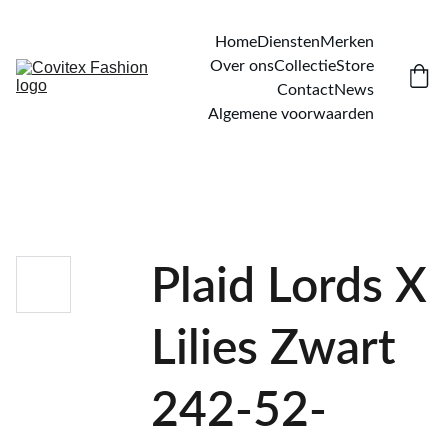
Home
Diensten
Merken
Over ons
Collectie
Store
Contact
News
Algemene voorwaarden
Plaid Lords X
Lilies Zwart
242-52-