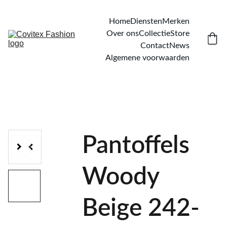
Home
Diensten
Merken
Over ons
Collectie
Store
Contact
News
Algemene voorwaarden
Pantoffels
Woody
Beige 242-