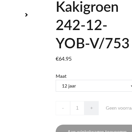
Kakigroen
242-12-
YOB-V/753
€64.95
Maat
-
+
Geen voorra