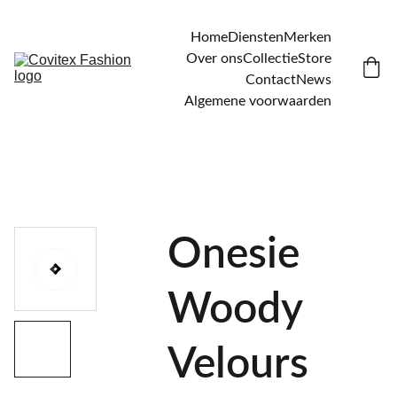
Home
Diensten
Merken
Over ons
Collectie
Store
Contact
News
Algemene voorwaarden
Onesie
Woody
Velours