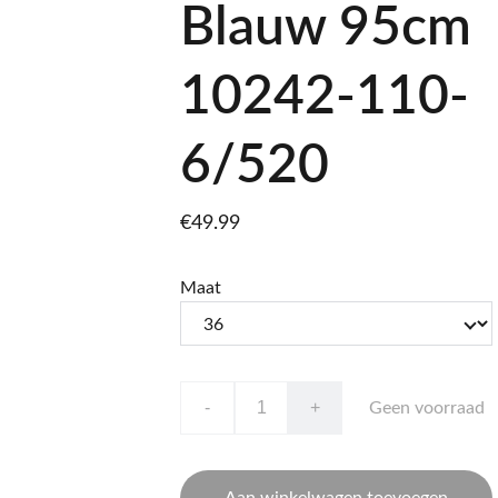
Blauw 95cm
10242-110-
6/520
€49.99
Maat
-
+
Geen voorraad