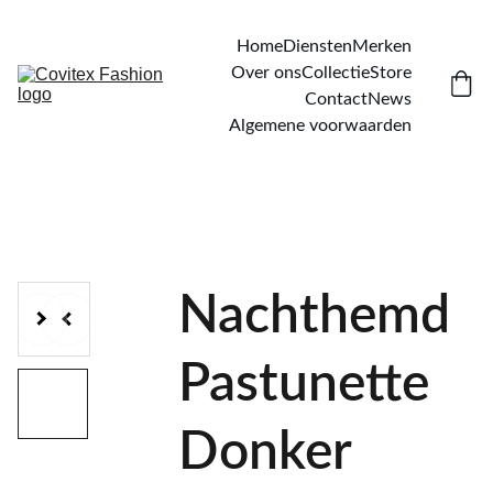
Home
Diensten
Merken
Over ons
Collectie
Store
Contact
News
Algemene voorwaarden
Nachthemd
Pastunette
Donker