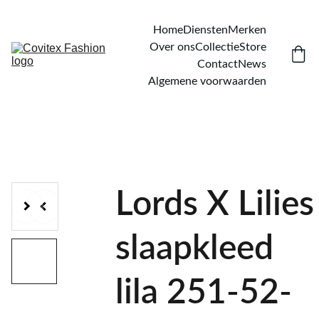
Home
Diensten
Merken
Over ons
Collectie
Store
Contact
News
Algemene voorwaarden
Lords X Lilies
slaapkleed
lila 251-52-