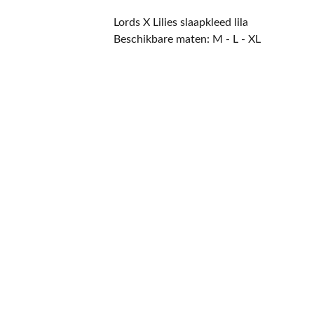
Lords X Lilies slaapkleed lila
Beschikbare maten: M - L - XL
CONTACT
NIEUWSBRIEF
Mis geen enkele 
promotie.