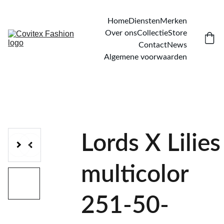
Home
Diensten
Merken
Over ons
Collectie
Store
Contact
News
Algemene voorwaarden
Lords X Lilies
multicolor
251-50-