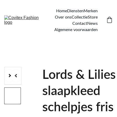
Home
Diensten
Merken
Over ons
Collectie
Store
Contact
News
Algemene voorwaarden
Lords & Lilies
slaapkleed
schelpjes fris