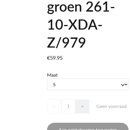
groen 261-
10-XDA-
Z/979
€59.95
Maat
-
+
Geen voorraad