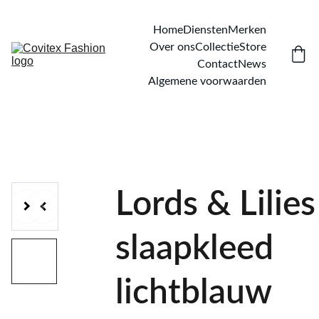
Home
Diensten
Merken
Over ons
Collectie
Store
Contact
News
Algemene voorwaarden
Lords & Lilies
slaapkleed
lichtblauw