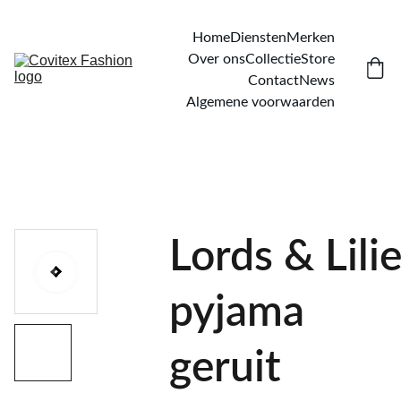
Home
Diensten
Merken
Over ons
Collectie
Store
Contact
News
Algemene voorwaarden
Lords & Lili
pyjama
geruit