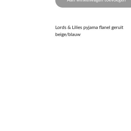
Aan winkelwagen toevoegen
Lords & Lilies pyjama flanel geruit
beige/blauw
CONTACT
NIEUWSBRIEF