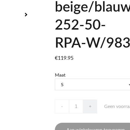
beige/blau
252-50-
RPA-W/98
€119.95
Maat
-
+
Geen voorra