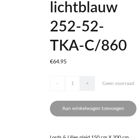
lichtblauw
252-52-
TKA-C/860
€64.95
-
+
Geen voorraad
Aan winkelwagen toevoegen
Lords & Lilies plaid 150 cm X 200 cm