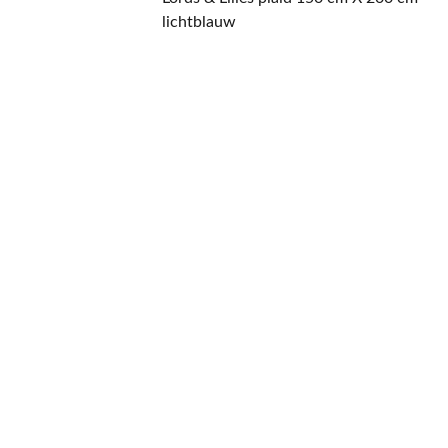
lichtblauw
CONTACT
NIEUWSBRIEF
Mis geen enkele 
promotie.