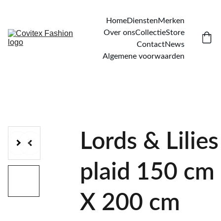
Home
Diensten
Merken
Over ons
Collectie
Store
Contact
News
Algemene voorwaarden
Lords & Lilies
plaid 150 cm
X 200 cm