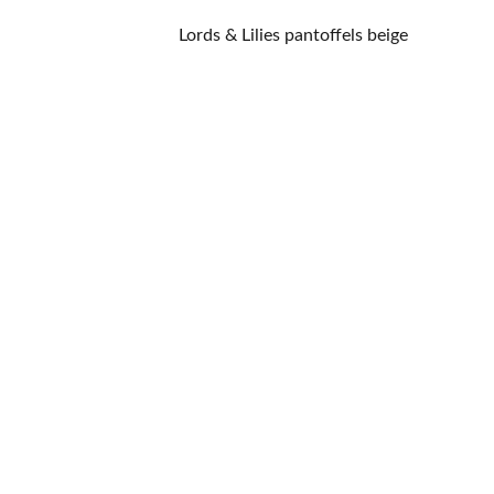
Lords & Lilies pantoffels beige
CONTACT
NIEUWSBRIEF
Mis geen enkele 
promotie.