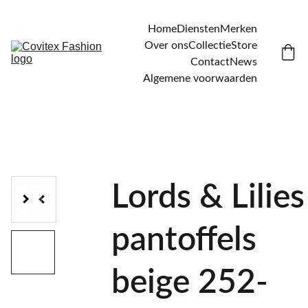
Home
Diensten
Merken
Over ons
Collectie
Store
Contact
News
Algemene voorwaarden
Lords & Lilies
pantoffels
beige 252-