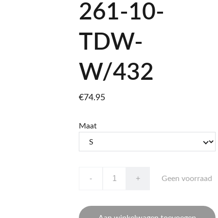
261-10-
TDW-
W/432
€74.95
Maat
-
+
Geen voorraad