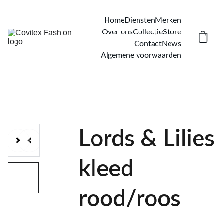
Home
Diensten
Merken
Over ons
Collectie
Store
Contact
News
Algemene voorwaarden
Lords & Lilies
kleed
rood/roos