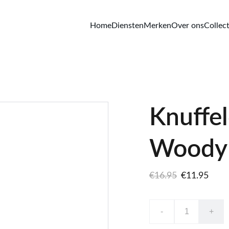
Home
Diensten
Merken
Over ons
Collect
Knuffe
Woody
€16.95
€11.95
-
+