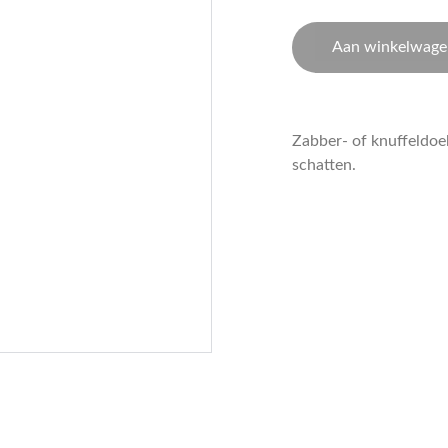
Aan winkelwage
Zabber- of knuffeldoek
schatten.