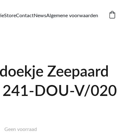
ie
Store
Contact
News
Algemene voorwaarden
ldoekje Zeepaard
 241-DOU-V/020
Geen voorraad