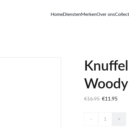
Home
Diensten
Merken
Over ons
Collect
Knuffe
Woody
€16.95
€11.95
-
+