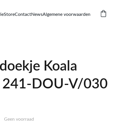
ie
Store
Contact
News
Algemene voorwaarden
ldoekje Koala
 241-DOU-V/030
Geen voorraad