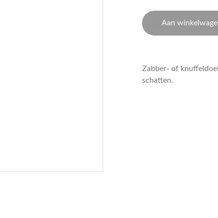
Aan winkelwage
Zabber- of knuffeldoek
schatten.