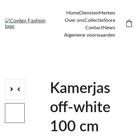
Home
Diensten
Merken
Over ons
Collectie
Store
Contact
News
Algemene voorwaarden
Kamerjas
off-white
100 cm