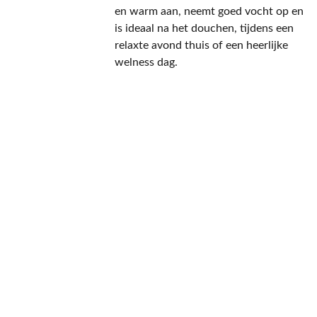
en warm aan, neemt goed vocht op en
is ideaal na het douchen, tijdens een
relaxte avond thuis of een heerlijke
welness dag.
CONTACT
NIEUWSBRIEF
Mis geen enkele 
promotie.