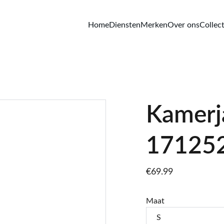
Home
Diensten
Merken
Over ons
Collect
Kamerj
17125
€69.99
Maat