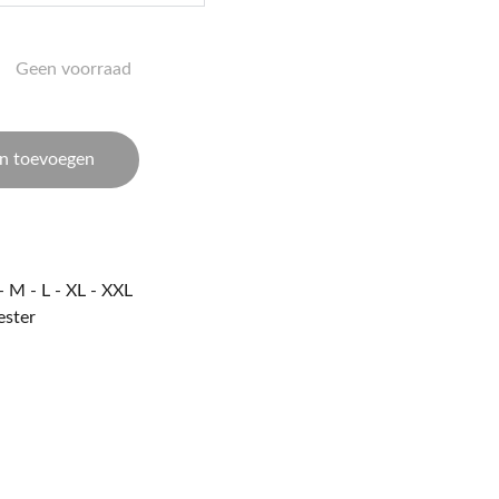
Geen voorraad
n toevoegen
 M - L - XL - XXL
ester