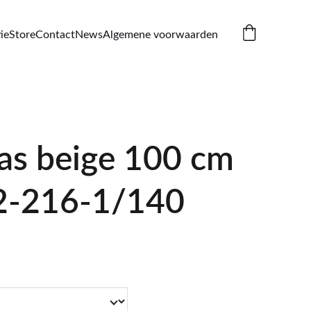
ie
Store
Contact
News
Algemene voorwaarden
as beige 100 cm
2-216-1/140