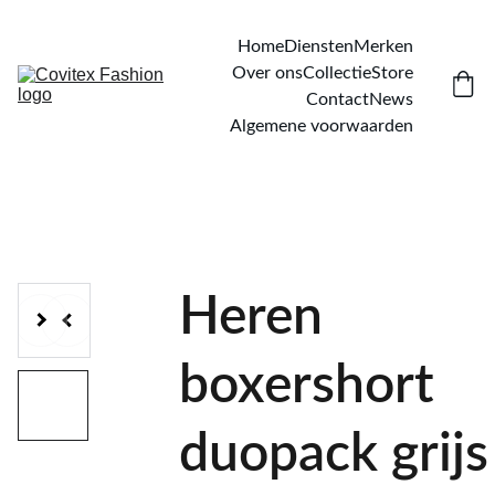
Home
Diensten
Merken
Over ons
Collectie
Store
Contact
News
Algemene voorwaarden
Heren
boxershort
duopack grijs