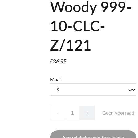
Woody 999-
10-CLC-
Z/121
€36.95
Maat
-
+
Geen voorraad